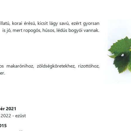
latú, korai érésű, kicsit lágy savú, ezért gyorsan
is jó, mert ropogós, húsos, lédús bogyói vannak.
tos makarónihoz, zöldségköretekhez, rizottóhoz,
er.
ér 2021
2022 - ezüst
015