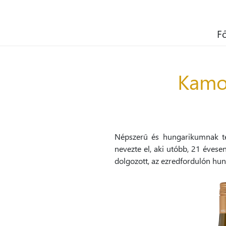
F
Kamoc
Népszerű és hungarikumnak tek
nevezte el, aki utóbb, 21 évese
dolgozott, az ezredfordulón huny