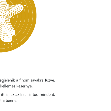
egjelenik a finom savakra fűzve,
n kellemes kesernye.
t is, ez az Irsai is tud mindent,
etni benne.