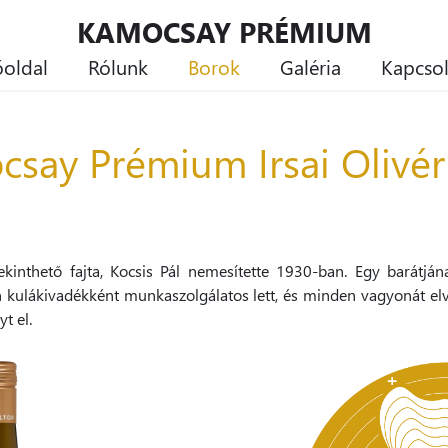
KAMOCSAY PRÉMIUM
őoldal
Rólunk
Borok
Galéria
Kapcsol
say Prémium Irsai Olivé
inthető fajta, Kocsis Pál nemesítette 1930-ban. Egy barátján
n kulákivadékként munkaszolgálatos lett, és minden vagyonát el
t el.