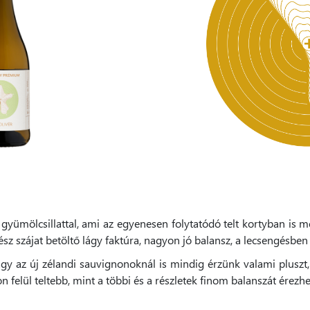
 gyümölcsillattal, ami az egyenesen folytatódó telt kortyban is m
egész szájat betöltő lágy faktúra, nagyon jó balansz, a lecsengésbe
 az új zélandi sauvignonoknál is mindig érzünk valami pluszt, it
on felül teltebb, mint a többi és a részletek finom balanszát érezh