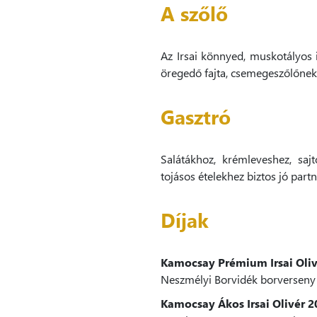
A szőlő
Az Irsai könnyed, muskotályos il
öregedő fajta, csemegeszőlőnek 
Gasztró
Salátákhoz, krémleveshez, saj
tojásos ételekhez biztos jó partn
Díjak
Kamocsay Prémium Irsai Oliv
Neszmélyi Borvidék borverseny 
Kamocsay Ákos Irsai Olivér 2