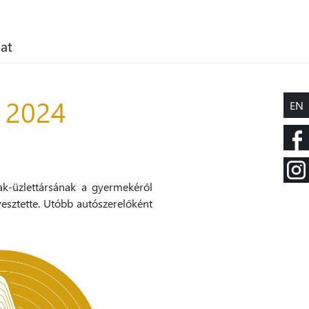
at
r 2024
EN
ak-üzlettársának a gyermekéről
vesztette. Utóbb autószerelőként