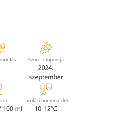
vbontás
Szüret időpontja
-
2024.
szeptember
ória
Tárolási hőmérséklet
/ 100 ml
10-12°C