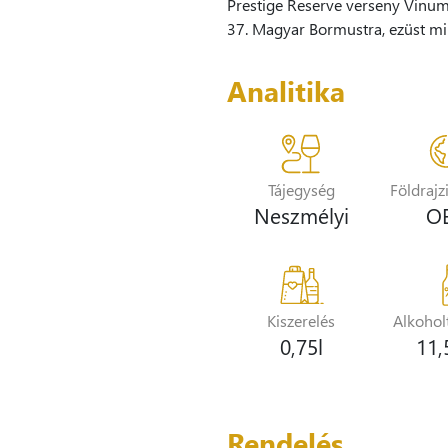
Prestige Reserve verseny Vinu
37. Magyar Bormustra, ezüst mi
Analitika
Tájegység
Földrajz
Neszmélyi
O
Kiszerelés
Alkohol
0,75l
11
Rendelés