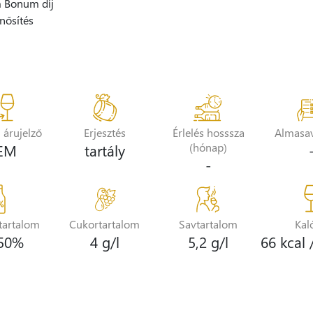
m Bonum díj
nősítés
i árujelző
Erjesztés
Érlelés hosssza
Almasa
EM
tartály
(hónap)
-
tartalom
Cukortartalom
Savtartalom
Kal
,50%
4 g/l
5,2 g/l
66 kcal 