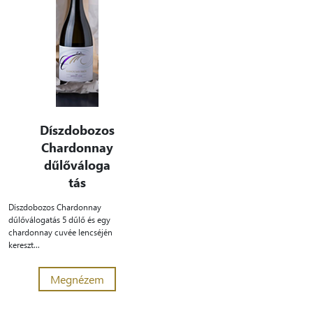
Díszdobozos
Chardonnay
dűlőváloga
tás
Díszdobozos Chardonnay
dűlőválogatás 5 dűlő és egy
chardonnay cuvée lencséjén
kereszt...
Megnézem