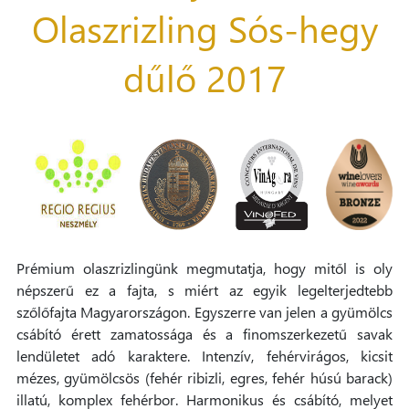
Olaszrizling Sós-hegy
dűlő 2017
Prémium olaszrizlingünk megmutatja, hogy mitől is oly
népszerű ez a fajta, s miért az egyik legelterjedtebb
szőlőfajta Magyarországon. Egyszerre van jelen a gyümölcs
csábító érett zamatossága és a finomszerkezetű savak
lendületet adó karaktere. Intenzív, fehérvirágos, kicsit
mézes, gyümölcsös (fehér ribizli, egres, fehér húsú barack)
illatú, komplex fehérbor. Harmonikus és csábító, melyet