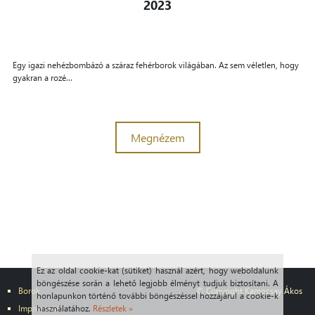
2023
Egy igazi nehézbombázó a száraz fehérborok világában. Az sem véletlen, hogy
gyakran a rozé...
Megnézem
Ez az oldal cookie-kat (sütiket) használ azért, hogy weboldalunk
böngészése során a lehető legjobb élményt tudjuk biztosítani. A
Borok
© Copyright Kamocsay Ákos
honlapunkon történő további böngészéssel hozzájárul a cookie-k
Impresszum
használatához.
Részletek »