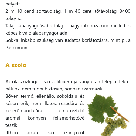
helyett.
2 m 10 centi sortávolság, 1 m 40 centi tőtávolság, 3400
tőke/ha
Talaj: tápanyagdúsabb talaj – nagyobb hozamok mellett is
képes kiváló alapanyagot adni
Sokkal inkább szükség van tudatos korlátozásra, mint pl. a
Páskomon.
A szőlő
Az olaszrizlinget csak a filoxéra járvány után telepítették el
nálunk, nem tudni biztosan, honnan származik.
Bőven termő, ellenálló, sokoldalú és
későn érik, nem illatos, rezedára és
keserűmandulára emlékeztető
aromái könnyen felismerhetővé
teszik.
Itthon sokan csak rizlingként