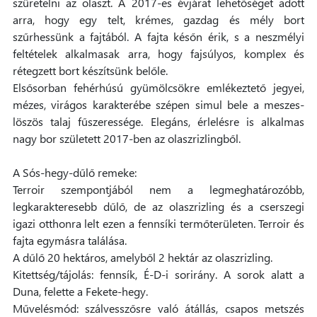
szüretelni az olaszt. A 2017-es évjárat lehetőséget adott
arra, hogy egy telt, krémes, gazdag és mély bort
szűrhessünk a fajtából. A fajta későn érik, s a neszmélyi
feltételek alkalmasak arra, hogy fajsúlyos, komplex és
rétegzett bort készítsünk belőle.
Elsősorban fehérhúsú gyümölcsökre emlékeztető jegyei,
mézes, virágos karakterébe szépen simul bele a meszes-
löszös talaj fűszeressége. Elegáns, érlelésre is alkalmas
nagy bor született 2017-ben az olaszrizlingből.
A Sós-hegy-dűlő remeke:
Terroir szempontjából nem a legmeghatározóbb,
legkarakteresebb dűlő, de az olaszrizling és a cserszegi
igazi otthonra lelt ezen a fennsíki termőterületen. Terroir és
fajta egymásra találása.
A dűlő 20 hektáros, amelyből 2 hektár az olaszrizling.
Kitettség/tájolás: fennsík, É-D-i sorirány. A sorok alatt a
Duna, felette a Fekete-hegy.
Művelésmód: szálvesszősre való átállás, csapos metszés