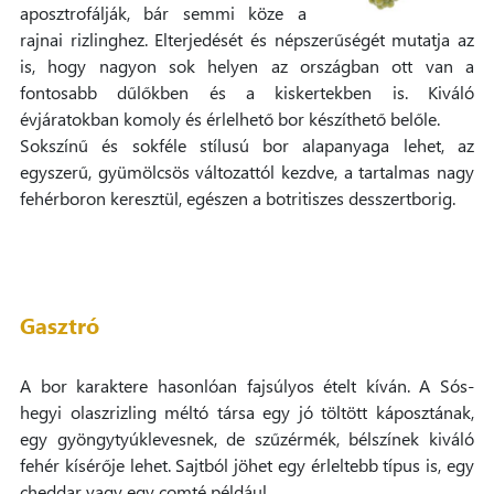
aposztrofálják, bár semmi köze a
rajnai rizlinghez. Elterjedését és népszerűségét mutatja az
is, hogy nagyon sok helyen az országban ott van a
fontosabb dűlőkben és a kiskertekben is. Kiváló
évjáratokban komoly és érlelhető bor készíthető belőle.
Sokszínű és sokféle stílusú bor alapanyaga lehet, az
egyszerű, gyümölcsös változattól kezdve, a tartalmas nagy
fehérboron keresztül, egészen a botritiszes desszertborig.
Gasztró
A bor karaktere hasonlóan fajsúlyos ételt kíván. A Sós-
hegyi olaszrizling méltó társa egy jó töltött káposztának,
egy gyöngytyúklevesnek, de szűzérmék, bélszínek kiváló
fehér kísérője lehet. Sajtból jöhet egy érleltebb típus is, egy
cheddar vagy egy comté például.