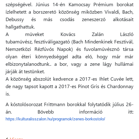
szépségével. Június 14-én Kamocsay Prémium borokat
ízlelhetett a borszerető közönség miközben Vivaldi, Bach,
Debussy és más csodás zeneszerző alkotásait
hallgathattuk.
A műveket Kovács Zalán László
tubaművész, fesztiváligazgató (Bach Mindenkinek Fesztivál,
Nemzetközi Rézfúvós Napok) és fuvolaművésznő társa
olyan éteri könnyedséggel adta elő, hogy már már
elbizonytalanodtunk.. a bor, vagy a zene lágy hullámai
járják át testünket.
A közönség abszolút kedvence a 2017-es Ihlet Cuvée lett,
de nagy tapsot kapott a 2017-es Pinot Gris és Chardonnay
is.
A kóstolósorozat Frittmann borokkal folytatódik július 26-
án. Bővebb információ itt:
https://kulturalisszalon.hu/programok/zenes-borkostolo/