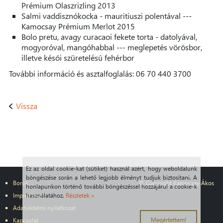
Prémium Olaszrizling 2013
Salmi vaddisznókocka - mauritiuszi polentával ---
Kamocsay Prémium Merlot 2015
Bolo pretu, avagy curacaoi fekete torta - datolyával,
mogyoróval, mangóhabbal --- meglepetés vörösbor,
illetve késői szüretelésű fehérbor
További információ és asztalfoglalás: 06 70 440 3700
Vissza
Ez az oldal cookie-kat (sütiket) használ azért, hogy weboldalunk
böngészése során a lehető legjobb élményt tudjuk biztosítani. A
Borok
© Copyright Kamocsay Ákos
honlapunkon történő további böngészéssel hozzájárul a cookie-k
Impresszum
használatához.
Részletek »
Adatvédelmi nyilatkozat
Megértettem!
Kapcsolat