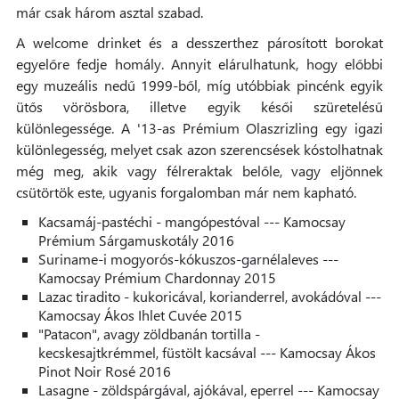
már csak három asztal szabad.
A welcome drinket és a desszerthez párosított borokat
egyelőre fedje homály. Annyit elárulhatunk, hogy előbbi
egy muzeális nedű 1999-ből, míg utóbbiak pincénk egyik
ütős vörösbora, illetve egyik késői szüretelésű
különlegessége. A '13-as Prémium Olaszrizling egy igazi
különlegesség, melyet csak azon szerencsések kóstolhatnak
még meg, akik vagy félreraktak belőle, vagy eljönnek
csütörtök este, ugyanis forgalomban már nem kapható.
Kacsamáj-pastéchi - mangópestóval --- Kamocsay
Prémium Sárgamuskotály 2016
Suriname-i mogyorós-kókuszos-garnélaleves ---
Kamocsay Prémium Chardonnay 2015
Lazac tiradito - kukoricával, korianderrel, avokádóval ---
Kamocsay Ákos Ihlet Cuvée 2015
"Patacon", avagy zöldbanán tortilla -
kecskesajtkrémmel, füstölt kacsával --- Kamocsay Ákos
Pinot Noir Rosé 2016
Lasagne - zöldspárgával, ajókával, eperrel --- Kamocsay